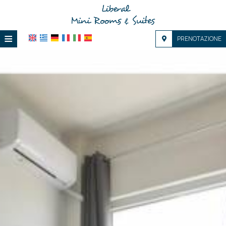
≡
PRENOTAZIONE
HOME
POSIZIONE
ALLOGGIO
SERVIZI
GALERIA