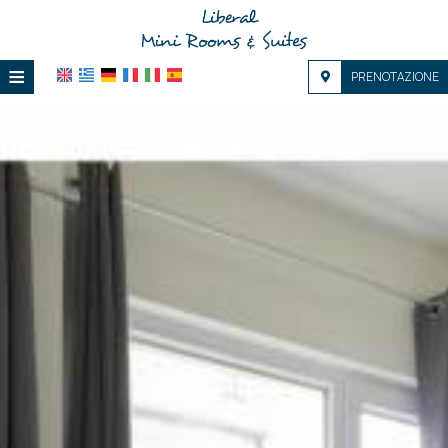
≡
PRENOTAZIONE
HOME
POSIZIONE
ALLOGGIO
SERVIZI
GALERIA