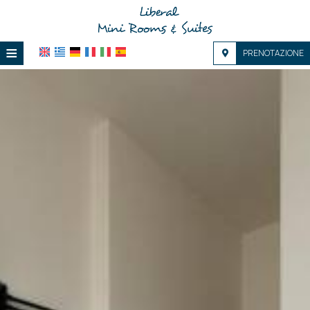
≡
PRENOTAZIONE
HOME
POSIZIONE
ALLOGGIO
SERVIZI
GALERIA