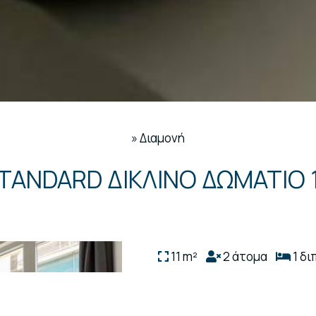
»
Διαμονή
TANDARD ΔΊΚΛΙΝΟ ΔΩΜΆΤΙΟ 
11 m²
2 άτομα
1 δι
Το δίκλινο δωμάτιο διαθέτει
μπάνιο με ντους και σεσουάρ