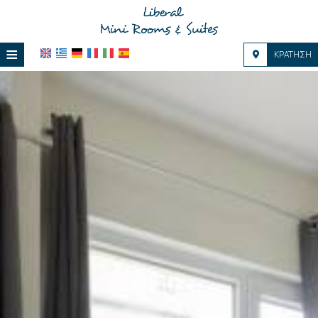
≡
ΚΡΆΤΗΣΗ
HOME
ΤΟΠΟΘΕΣΊΑ
ΔΙΑΜΟΝΉ
ΠΑΡΟΧΈΣ
ΦΩΤΟΓΡΑΦΊΕΣ