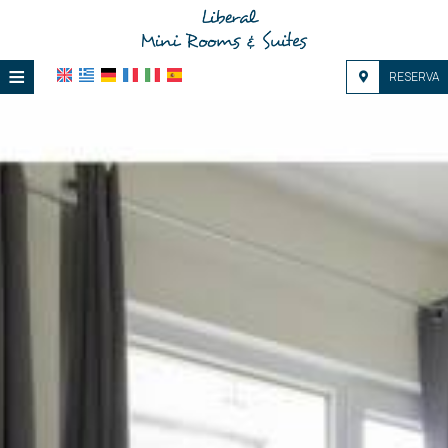
≡
RESERVA
HOME
UBICACIÓN
ALOJAMIENTO
INSTALACIONES
GALERÍA